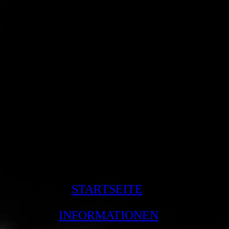
Sollten auf dieser Seite Produkte angeboten werden, sind Affiliate-Links enthalten. Wenn Sie darüber etwas kaufen, erhalte
ich eine kleine Provision (um neue Schülernoten anschaffen zu können), ohne dass sich der Preis für Sie ändert.
STARTSEITE
INFORMATIONEN